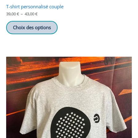
T-shirt personnalisé couple
Plage
39,00
€
–
43,00
€
de
prix :
Choix des options
39,00 €
à
43,00 €