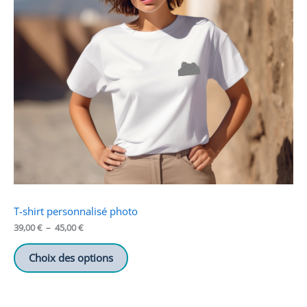
T-shirt personnalisé photo
Plage
39,00
€
–
45,00
€
de
prix :
Choix des options
39,00 €
à
45,00 €