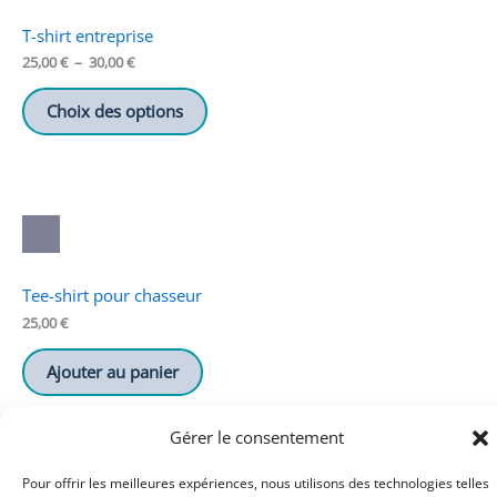
T-shirt entreprise
Plage
25,00
€
–
30,00
€
de
prix :
Choix des options
25,00 €
à
30,00 €
Tee-shirt pour chasseur
25,00
€
Ajouter au panier
Gérer le consentement
Pour offrir les meilleures expériences, nous utilisons des technologies telles