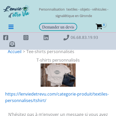
Aller
au
Personnalisation t
extiles - objets - véhicules -
contenu
signalétique en
Gironde
Demander un devis
06.68.83.19.93
Accueil
Tee-shirts personnalisés
T-shirts personnalisés
https://lenviedetrevu.com/categorie-produit/textiles-
personnalises/tshirt/
N’hésitez pas à m’envoyer un message si vous avez