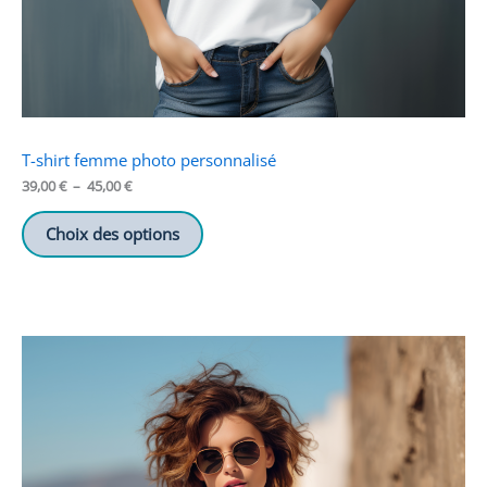
T-shirt femme photo personnalisé
Plage
39,00
€
–
45,00
€
de
prix :
Choix des options
39,00 €
à
45,00 €