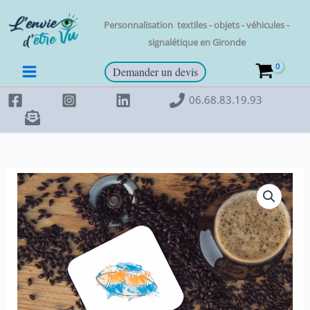
Aller
de
au
rugby
Personnalisation t
extiles - objets - véhicules -
contenu
signalétique en
Gironde
Demander un devis
06.68.83.19.93