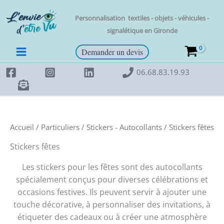
Aller
au
Personnalisation t
extiles - objets - véhicules -
contenu
signalétique en
Gironde
Demander un devis
06.68.83.19.93
Accueil
/
Particuliers
/
Stickers - Autocollants
/ Stickers fêtes
Stickers fêtes
Les stickers pour les fêtes sont des autocollants
spécialement conçus pour diverses célébrations et
occasions festives. Ils peuvent servir à ajouter une
touche décorative, à personnaliser des invitations, à
étiqueter des cadeaux ou à créer une atmosphère